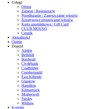
Usługi
Oferta
Zabiegi / Regeneracje
Przedłużanie / Zagęszczanie włosów
Keratynowe prostowanie włosów
Karta upominkowa / Gift Card
CLUB MOLSO
Cennik
Aktualności
Opinie
Dojazd
Airdrie
Bellshill
Barrhead
Clydebank
Coatbridge
Cumbernauld
East Kilbride
Glasgow
Hamilton
Kilmarnock
Motherwell
Paisley
Wishaw
Kontakt