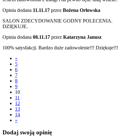
Opinia dodana
11.11.17
przez
Bożena Orłowska
SALON ZDECYDOWANIE GODNY POLECENIA.
DZIĘKUJE.
Opinia dodana
08.11.17
przez
Katarzyna Janusz
100% satysfakcji. Bardzo duże zadowolenie!!! Dziękuje!!!
«
5
6
7
8
9
10
11
12
13
14
»
Dodaj swoją opinię