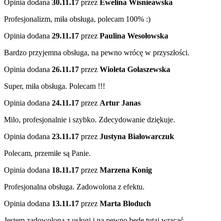
Opinia dodana
30.11.17
przez
Ewelina Wisnieawska
Profesjonalizm, miła obsługa, polecam 100% :)
Opinia dodana
29.11.17
przez
Paulina Wesołowska
Bardzo przyjemna obsługa, na pewno wrócę w przyszłości.
Opinia dodana
26.11.17
przez
Wioleta Gołaszewska
Super, miła obsługa. Polecam !!!
Opinia dodana
24.11.17
przez
Artur Janas
Milo, profesjonalnie i szybko. Zdecydowanie dziękuje.
Opinia dodana
23.11.17
przez
Justyna Białowarczuk
Polecam, przemiłe są Panie.
Opinia dodana
18.11.17
przez
Marzena Konig
Profesjonalna obsługa. Zadowolona z efektu.
Opinia dodana
13.11.17
przez
Marta Bloduch
Jestem zadowolona z usługi i na pewno będe tutaj wracać.