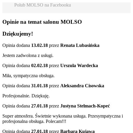
Polub MOLSO na Facebooku
Opinie na temat salonu MOLSO
Dziękujemy!
Opinia dodana
13.02.18
przez
Renata Lubasińska
Jestem zadwolona z usługi.
Opinia dodana
02.02.18
przez
Urszula Wardecka
Miła, sympatyczna obsługa.
Opinia dodana
31.01.18
przez
Aleksandra Cisowska
Profesjonalnie. Dziękuję.
Opinia dodana
27.01.18
przez
Justyna Stelmach-Kopeć
Super atmosfera. Świetnie wykonana usługa. Przesympatyczna i
profesjonalna obsługa. Polecam!!!
Opinia dodana
27.01.18
przez
Barbara Kujawa