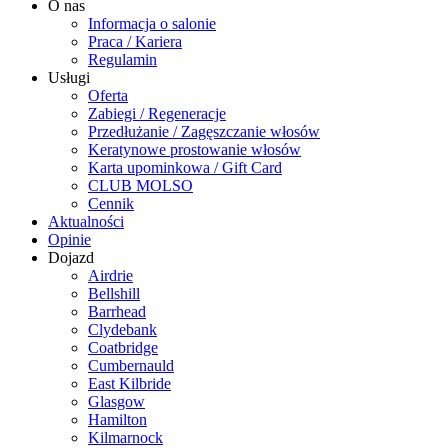
O nas
Informacja o salonie
Praca / Kariera
Regulamin
Usługi
Oferta
Zabiegi / Regeneracje
Przedłużanie / Zagęszczanie włosów
Keratynowe prostowanie włosów
Karta upominkowa / Gift Card
CLUB MOLSO
Cennik
Aktualności
Opinie
Dojazd
Airdrie
Bellshill
Barrhead
Clydebank
Coatbridge
Cumbernauld
East Kilbride
Glasgow
Hamilton
Kilmarnock