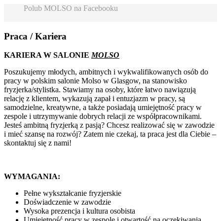
Polub MOLSO na Facebooku
Praca / Kariera
KARIERA W SALONIE
MOLSO
Poszukujemy młodych, ambitnych i wykwalifikowanych osób do
pracy w polskim salonie Molso w Glasgow, na stanowisko
fryzjerka/stylistka. Stawiamy na osoby, które łatwo nawiązują
relację z klientem, wykazują zapał i entuzjazm w pracy, są
samodzielne, kreatywne, a także posiadają umiejętność pracy w
zespole i utrzymywanie dobrych relacji ze współpracownikami.
Jesteś ambitną fryzjerką z pasją? Chcesz realizować się w zawodzie
i mieć szansę na rozwój? Zatem nie czekaj, ta praca jest dla Ciebie –
skontaktuj się z nami!
WYMAGANIA:
Pełne wykształcanie fryzjerskie
Doświadczenie w zawodzie
Wysoka prezencja i kultura osobista
Umiejętność pracy w zespole i otwartość na oczekiwania