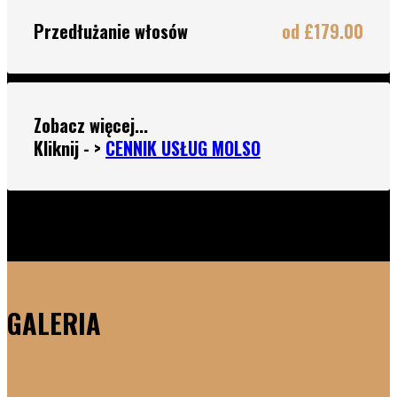
Przedłużanie włosów
od £179.00
Zobacz więcej...
Kliknij - >
CENNIK USŁUG MOLSO
GALERIA